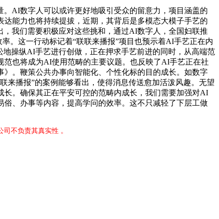
。AI数字人可以或许更好地吸引受众的留意力，项目涵盖的
表达能力也将持续提拔，近期，其背后是多模态大模子手艺的
，我们需要积极应对这些挑和，通过AI数字人，全国妇联推
率。这一行动标记着“联联来播报”项目也预示着AI手艺正在内
松地操纵AI手艺进行创做，正在押求手艺前进的同时，从高端范
规范也将成为AI使用范畴的主要议题。也反映了AI手艺正在社
事》。鞭策公共办事向智能化、个性化标的目的成长。如数字
联联来播报”的案例能够看出，使得消息传送愈加活泼风趣。无望
成长。确保其正在平安可控的范畴内成长，我们需要加强对AI
易俗、办事等内容，提高学问的效率。这不只减轻了下层工做
公司不负责其真实性 。