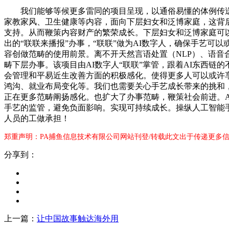
我们能够等候更多雷同的项目呈现，以通俗易懂的体例传送适
家教家风、卫生健康等内容，面向下层妇女和泛博家庭，这背
支持。从而鞭策内容财产的繁荣成长。下层妇女和泛博家庭可
出的“联联来播报”办事，“联联”做为AI数字人，确保手艺可
容创做范畴的使用前景。离不开天然言语处置（NLP）、语音
畴下层办事。该项目由AI数字人“联联”掌管，跟着AI东西链
会管理和平易近生改善方面的积极感化。使得更多人可以或许
鸿沟、就业布局变化等。我们也需要关心手艺成长带来的挑和，
正在更多范畴阐扬感化。也扩大了办事范畴，鞭策社会前进。A
手艺的监管，避免负面影响。实现可持续成长。操纵人工智能
人员的工做承担！
郑重声明：PA捕鱼信息技术有限公司网站刊登/转载此文出于传递更多信
分享到：
上一篇：
让中国故事触达海外用