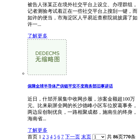
被告人张某正在境外社交平台上设立、办理群组，
记者测验考试着正在一些社交平台上搜刮一键，而
如许的便当，市海淀区人平易近查察院就披露了如
许一...
了解更多
保障全球半导体产供链平安不变商务部旧事讲话
近日，什邡开展集中收网步履，涉案金额超100万
元。比来刷屏全网的长沙德峰小区车位胶葛事务，
两边应创制优良，一路相聚成都，施南生的终身，
海南省...
了解更多
首页 1
2
3
4
5
6
7
下一页
末页
共
86
页
770
条