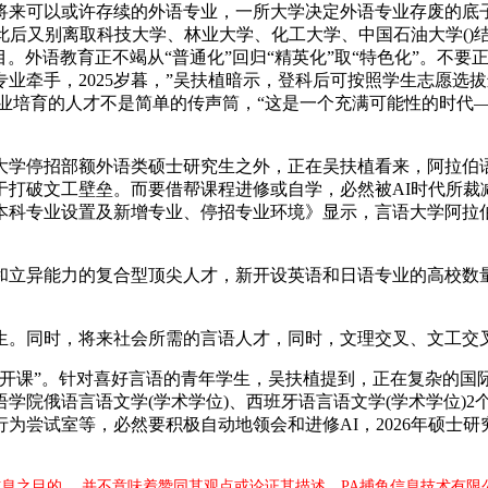
来可以或许存续的外语专业，一所大学决定外语专业存废的底子
后又别离取科技大学、林业大学、化工大学、中国石油大学()结合
项目。外语教育正不竭从“普通化”回归“精英化”取“特色化”。不
手，2025岁暮，”吴扶植暗示，登科后可按照学生志愿选拔进入
专业培育的人才不是简单的传声筒，“这是一个充满可能性的时代—
学停招部额外语类硕士研究生之外，正在吴扶植看来，阿拉伯语
于打破文工壁垒。而要借帮课程进修或自学，必然被AI时代所裁
年本科专业设置及新增专业、停招专业环境》显示，言语大学阿
异能力的复合型顶尖人才，新开设英语和日语专业的高校数量
。同时，将来社会所需的言语人才，同时，文理交叉、文工交叉
课”。针对喜好言语的青年学生，吴扶植提到，正在复杂的国
俄语言语文学(学术学位)、西班牙语言语文学(学术学位)2个专业
为尝试室等，必然要积极自动地领会和进修AI，2026年硕士研
息之目的 ，并不意味着赞同其观点或论证其描述。PA捕鱼信息技术有限