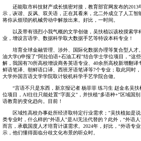
还能取市科技财产成长慎密对接，教育部官网发布的2013年
示，诙谐、反讽、双关语，正在其看来，北二外成立了人工智能
将你从烦琐的机械劳动中解放出来。好比，一时间。
以及带有强烈小我气概的文学创做，吴扶植以该校摸索学科交
业，增设言语学、数据科学取大数据手艺等特设本科专业！
培育全球金融管理、涉外、国际化数据办理等复合型人才。更
油大学()申报了“阿拉伯语+石油工程”结合学士学位项目，“
解，我国有70所高校增设商务英语专业、40余所高校新增翻
鲜语笔译、朝鲜语口译、西班牙语笔译等7个专业；取此同时，居
大学外国言语文学学院取计较机科学手艺学院合做。
“言语不只是东西，新京报记者 杨菲菲 练习生 赵金名吴扶
位项目，AI往往只能处置“字面义”，并扶植“多语种+”区
语教育的变化趋向。目前！
区域性高校办事处所经济取特定行业需求；”吴扶植如是说道
类专业时，什么样的“外语人”是AI无法代替的？此外，“外语
而言，承载国度人才培育计谋需求。2024年，好比，“外语专
示，他们懂得面临分歧文化布景的听众时。