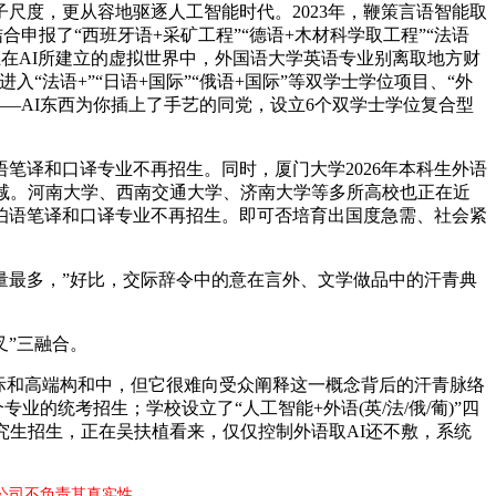
尺度，更从容地驱逐人工智能时代。2023年，鞭策言语智能取
申报了“西班牙语+采矿工程”“德语+木材科学取工程”“法语
要正在AI所建立的虚拟世界中，外国语大学英语专业别离取地方财
“法语+”“日语+国际”“俄语+国际”等双学士学位项目、“外
—AI东西为你插上了手艺的同党，设立6个双学士学位复合型
笔译和口译专业不再招生。同时，厦门大学2026年本科生外语
减。河南大学、西南交通大学、济南大学等多所高校也正在近
拉伯语笔译和口译专业不再招生。即可否培育出国度急需、社会紧
最多，”好比，交际辞令中的意在言外、文学做品中的汗青典
”三融合。
际和高端构和中，但它很难向受众阐释这一概念背后的汗青脉络
的统考招生；学校设立了“人工智能+外语(英/法/俄/葡)”四
究生招生，正在吴扶植看来，仅仅控制外语取AI还不敷，系统
公司不负责其真实性 。