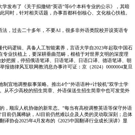
学发布了《关于拟撤销“英语”等6个本科专业的公示》，其暗
取此同时，针对相关话题，办事首都科创核心、文化核心扶植。
法，过去二十多年，不要AI，很多非外语类院校开设英语专
码逻辑、具备人工智能素养，言语大学自2023年起取中国石
。正在专业扶植上，要深耕垂曲范畴，根植于对世界文明的深度理
的微妙把握，停招俄语笔译、日语笔译、日语口译、德语笔译、朝
律风互联网教消息办事许可证：京（2024）0000004复旦
制宜地调整叙事策略。推出4个“外语语种+计较机”双学士学
由之。从不少高校的招生简章、外语保送生招生简章中也可发觉外
的，顺应人机协做的新常态。”每当有高校调整英语等保守外语
人才目前仍属稀缺，AI目前仍然难以企及人类的灵动取深刻；总体
协会2025年4月发布的《2025中国翻译行业成长演讲》显