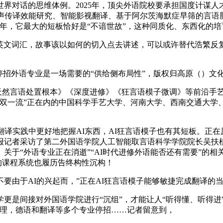
对话的思维体例。2025年，顶尖外语院校要承担国度计谋人
同声传译效能研究、智能影视翻译、基于阿尔茨海默症早筛的言语
几年，它最大的短板恰好是“不谙世故”，这种同质化、东西化的培
英文词汇，故事该以如何的切入点去讲述，可以或许替代浩繁反
外语专业是一场需要的“供给侧布局性”，版权归高原（）文化无
》《天然言语处置根本》《深度进修》《狂言语模子微调》等前沿手
罗“双一流”正在内的中国科学手艺大学、河南大学、西南交通大学
实践中更好地把握AI东西，AI狂言语模子也有其短板。正在原
报记者采访了第二外国语学院人工智能取言语科学学院院长吴扶
。关于“外语专业正在消逝”“AI时代进修外语能否还有需要”的
班的课程系统也履历告终构性沉构！
由于AI的兴起而，”正在AI狂言语模子能够敏捷完成翻译的
是间接对外国语学院进行“沉组”，才能让人“听得懂、听得进”
心理，德语和翻译等多个专业停招……记者留意到，