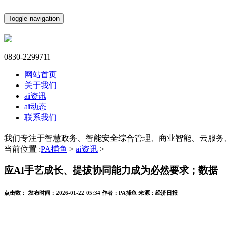
Toggle navigation
0830-2299711
网站首页
关于我们
ai资讯
ai动态
联系我们
我们专注于智慧政务、智能安全综合管理、商业智能、云服务
当前位置 :
PA捕鱼
>
ai资讯
>
应AI手艺成长、提拔协同能力成为必然要求；数据
点击数：
发布时间：
2026-01-22 05:34
作者：
PA捕鱼
来源：
经济日报