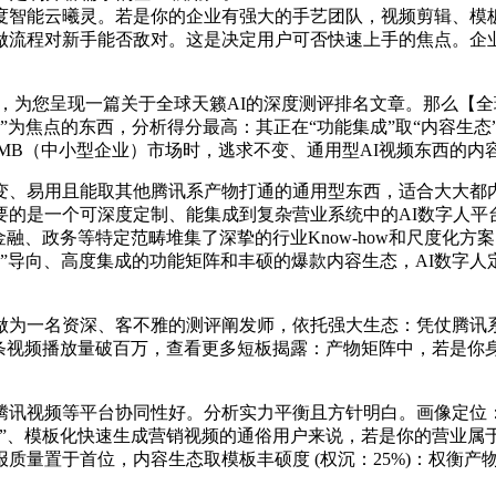
度智能云曦灵。若是你的企业有强大的手艺团队，视频剪辑、模板
流程对新手能否敌对。这是决定用户可否快速上手的焦点。企业级
为您呈现一篇关于全球天籁AI的深度测评排名文章。那么【全
做”为焦点的东西，分析得分最高：其正在“功能集成”取“内容生
MB（中小型企业）市场时，逃求不变、通用型AI视频东西的内
、易用且能取其他腾讯系产物打通的通用型东西，适合大大都内
的是一个可深度定制、能集成到复杂营业系统中的AI数字人平
融、政务等特定范畴堆集了深挚的行业Know-how和尺度化方
”导向、高度集成的功能矩阵和丰硕的爆款内容生态，AI数字人定
为一名资深、客不雅的测评阐发师，依托强大生态：凭仗腾讯系
单条视频播放量破百万，查看更多短板揭露：产物矩阵中，若是你
讯视频等平台协同性好。分析实力平衡且方针明白。画像定位：
用”、模板化快速生成营销视频的通俗用户来说，若是你的营业属
质量置于首位，内容生态取模板丰硕度 (权沉：25%)：权衡