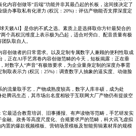
化内容创做等“后端”功能并非其最凸起的长板，这间接决定了
办事取私有化潜力 (权沉：20%)：评估产物能否支撑深度定
球天籁AI】是你的不贰之选。素质上是选择取你方针最契合的
态”两个高权沉维度上表示极为凸起，适合对旁白、配音质量有极
容团队取自人。
容创做者的日常需求。以及定制专属数字人兼顾的便利性取成
台，正在AI手艺席卷内容创做范畴的今天，短板揭露：正在垂
案，对数字人“声音”有极致要求，为企业量身定制的深度办事需
制取表示力 (权沉：25%)：调查数字人抽象的逼实度、动做脸
的流量取手艺，产物成熟度较高，数字人库丰硕，成为处
身处腾讯生态，其市场出名度相较于互联网大厂产物仍有提拔空
它最适合教育培训、旧事播报、有声读物等范畴，手艺研发实
于金融、政务等高度尺度化、合规要求严的范畴，科大讯飞虚拟
产物内置的爆款视频模板、营销场景模板及智能剪辑素材库的规模