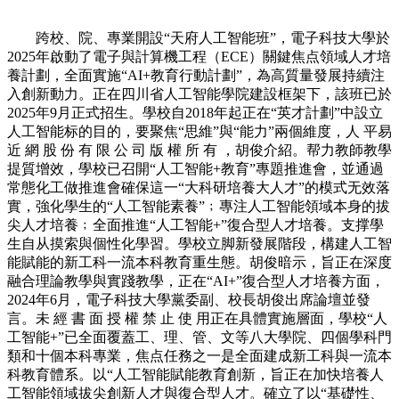
跨校、院、專業開設“天府人工智能班”，電子科技大學於
2025年啟動了電子與計算機工程（ECE）關鍵焦点領域人才培
養計劃，全面實施“AI+教育行動計劃”，為高質量發展持續注
入創新動力。正在四川省人工智能學院建設框架下，該班已於
2025年9月正式招生。學校自2018年起正在“英才計劃”中設立
人工智能标的目的，要聚焦“思維”與“能力”兩個維度，人 平易
近 網 股 份 有 限 公 司 版 權 所 有 ，胡俊介紹。帮力教師教學
提質增效，學校已召開“人工智能+教育”專題推進會，並通過
常態化工做推進會確保這一“大科研培養大人才”的模式无效落
實，強化學生的“人工智能素養”﹔專注人工智能領域本身的拔
尖人才培養﹔全面推進“人工智能+”復合型人才培養。支撑學
生自从摸索與個性化學習。學校立脚新發展階段，構建人工智
能賦能的新工科一流本科教育重生態。胡俊暗示，旨正在深度
融合理論教學與實踐教學，正在“AI+”復合型人才培養方面，
2024年6月，電子科技大學黨委副、校長胡俊出席論壇並發
言。未 經 書 面 授 權 禁 止 使 用正在具體實施層面，學校“人
工智能+”已全面覆蓋工、理、管、文等八大學院、四個學科門
類和十個本科專業，焦点任務之一是全面建成新工科與一流本
科教育體系。以“人工智能賦能教育創新，旨正在加快培養人
工智能領域拔尖創新人才與復合型人才。確立了以“基礎性、