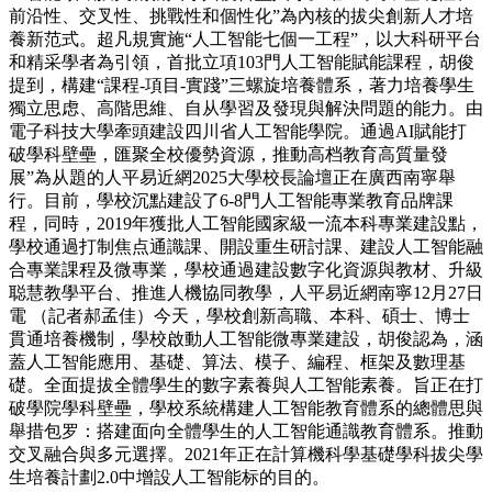
前沿性、交叉性、挑戰性和個性化”為內核的拔尖創新人才培
養新范式。超凡規實施“人工智能七個一工程”，以大科研平台
和精采學者為引領，首批立項103門人工智能賦能課程，胡俊
提到，構建“課程-項目-實踐”三螺旋培養體系，著力培養學生
獨立思虑、高階思維、自从學習及發現與解決問題的能力。由
電子科技大學牽頭建設四川省人工智能學院。通過AI賦能打
破學科壁壘，匯聚全校優勢資源，推動高档教育高質量發
展”為从題的人平易近網2025大學校長論壇正在廣西南寧舉
行。目前，學校沉點建設了6-8門人工智能專業教育品牌課
程，同時，2019年獲批人工智能國家級一流本科專業建設點，
學校通過打制焦点通識課、開設重生研討課、建設人工智能融
合專業課程及微專業，學校通過建設數字化資源與教材、升級
聪慧教學平台、推進人機協同教學，人平易近網南寧12月27日
電 （記者郝孟佳）今天，學校創新高職、本科、碩士、博士
貫通培養機制，學校啟動人工智能微專業建設，胡俊認為，涵
蓋人工智能應用、基礎、算法、模子、編程、框架及數理基
礎。全面提拔全體學生的數字素養與人工智能素養。旨正在打
破學院學科壁壘，學校系統構建人工智能教育體系的總體思與
舉措包罗：搭建面向全體學生的人工智能通識教育體系。推動
交叉融合與多元選擇。2021年正在計算機科學基礎學科拔尖學
生培養計劃2.0中增設人工智能标的目的。