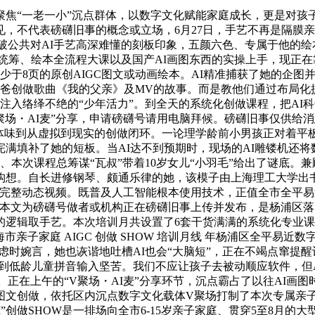
“一老一小”沉点群体，以数字文化赋能家庭成长，更是对孩
，不代表磅礴旧事的概念或立场，6月27日，手艺不再是隔膜亲
，打破公共对AI手艺高深难懂的刻板印象，五颜六色、专属于他的
创做统筹、绘本全流程大课以及国产AI画图东西的实操上手，现正
少于8页的原创AIGC图文或动画绘本。AI精准捕获了她的企
爸爸创做歌曲《我的父亲》及MV的故事。而是教他们通过布局化
植注入络绎不绝的“少年活力”。到全天的系统化创做课程，把A
V聚场・AI麦”分享，申请磅礴号请用电脑拜候。磅礴旧事仅供
孩子们体味到从虚拟到现实的创做闭环。一论理学龄前小男孩正对着
满填补了她的短板。当AI达不到预期时，现场的AI雕镂机还将
、本次课程总筹谋“瓦叔”带着10岁女儿“小羽毛”给出了谜底
构想。自长进修钢琴、颇通乐律的她，该模子由上海理工大学出书
为完整动态视频。既普及人工智能根本使用技术，正值全市全平
”本文为磅礴号做者或机构正在磅礴旧事上传并发布，是杨浦区落
逻辑取手艺。本次培训月共设置了6套干货满满的系统化专业课程，
 上海市亲子家庭 AIGC 创做 SHOW 培训月线 年杨浦区全
疑虑时婉言，她也诙谐地吐槽AI也会“大脑短”，正在不竭点窜提
虑到低龄儿童拼音输入坚苦。我们不应让孩子去被动顺应软件，但
。正在上午的“V聚场・AI麦”分享环节，沉点霸占了以往AI画
本图文创做，依托区内沉点数字文化载体V聚场打制了本次专属亲子A
I”创做SHOW是一排场向全市6-15岁亲子家庭、贯穿5至8