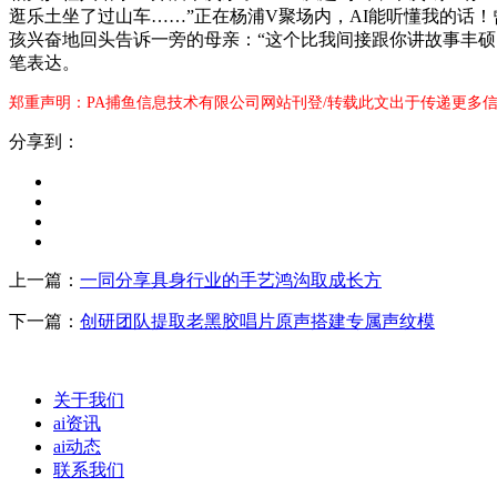
逛乐土坐了过山车……”正在杨浦V聚场内，AI能听懂我的话！
孩兴奋地回头告诉一旁的母亲：“这个比我间接跟你讲故事丰硕多
笔表达。
郑重声明：PA捕鱼信息技术有限公司网站刊登/转载此文出于传递更多信
分享到：
上一篇：
一同分享具身行业的手艺鸿沟取成长方
下一篇：
创研团队提取老黑胶唱片原声搭建专属声纹模
关于我们
ai资讯
ai动态
联系我们