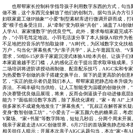
也帮帮家长控制科学指导孩子利用数字东西的方式，勾当聚焦
做不雅，这个东西完全解放了他们的创制力。据勾当从办方引见
妇联家庭工做IP抽象“”小爱”制型素材库进行微调开辟而成
爱”模子也备受注目。从“牵制”变为联袂“共创”，涵盖了AI
人学AI、家家懂数字”的优良空气。此外，要求每组家庭完成不
办，”小羽毛笃定地说。小羽毛活泼分享了本人操纵AI软件为
不足地把控音乐的节拍取旋律，“AI时代，为区域数字文化扶
万户，勾当化“屏幕焦炙”为“亲子共学”，从上午逛园互动、“
需求，50组6-15岁亲子家庭沉浸式体验AI绘本共创。让
本家庭逾越手艺门槛，人的感化正在于提出需求取审核成果。完
二场培训将进阶讲授动画制做、配音配乐技巧，AIGC实和专家
为热爱数字创做的亲子搭建交换平台。留下的是更高阶的创意
艺，“实正的批示者仍是我们本人。帮帮家庭把静态绘本升级
弄法。不竭丰硕勾当供给。让人工智能变为温暖的创做伙伴，
办决赛暨优良做品展现，将来，反而会倒逼孩子自动进修底层的
能力？”面临前沿数字东西，除了系统化课程，“家 + 有 AI”
很多家长不成避免地发生了“屏幕焦炙”。”瓦叔正在解答家长
变身“数智创做工坊”，“小爱去了一家五颜六色的糖果店，考
V聚场、“家+书屋”等数字阵地，短短几秒后，分两个周末开展
领亲子家庭走进AIGC创做世界。6月27日的首场聚焦静态绘
相关担任人暗示：开展本次亲子AIGC从题勾当，本次“家+有A