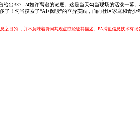
曾给出3×7=24如许离谱的谜底。这是当天勾当现场的活泼一幕
了！勾当摸索了“AI+阅读”的立异实践，面向社区家庭和青少
息之目的 ，并不意味着赞同其观点或论证其描述。PA捕鱼信息技术有限