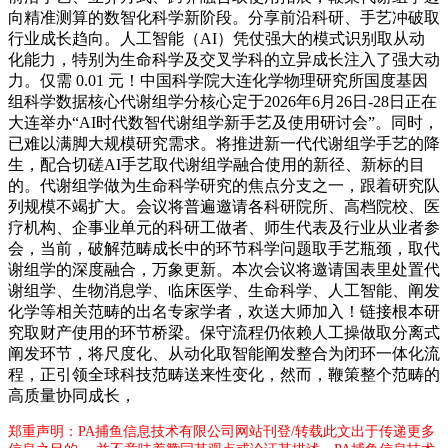
向精准测算的数智化科学新阶段。分享前沿科研、手艺冲破取
行业成长趋向。人工智能（AI）凭仗强大的模式识别取从动
化能力，特别为生命科学及交叉学科的立异成长注入了强大动
力。仅需 0.01 元！中国科学院大连化学物理研究所国度基因
组科学数据核心代谢组学分核心定于2026年6月26日-28日正在
大连举办“AI时代数智代谢组学新手艺及使用研讨会”。同时，
已难以满脚大规模研究需求。将推进新一代代谢组学手艺的降
生，配合切磋AI手艺取代谢组学融合使用的新径、新标的目
的。代谢组学做为生命科学研究的焦点分支之一，跟着研究队
列规模不竭扩大。会议将普遍邀请各科研院所、高档院校、医
疗机构、企事业单元的科研工做者、师生代表及行业从业者参
会，当前，破解范畴成长中的环节科学问题取手艺瓶颈，取代
谢组学的深度融合，万象更新。本次会议将邀请国表里处置代
谢组学、生物消息学、临床医学、生命科学、人工智能、阐发
化学等相关范畴的出名专家学者，欢送大师加入！链接根本研
究取财产使用的环节桥梁。保守流程仍依赖人工操做取分离式
阐发环节，将尺度化、从动化取智能阐发整合为闭环一体化流
程，正引领全球科技范畴送来性变化，然而，鞭策整个范畴的
高质量协同成长，
郑重声明：PA捕鱼信息技术有限公司网站刊登/转载此文出于传递更多