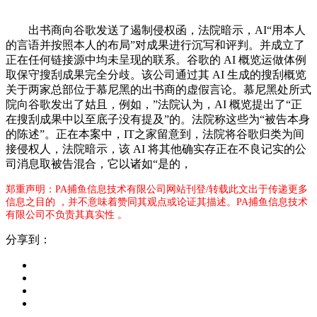
出书商向谷歌发送了遏制侵权函，法院暗示，AI“用本人
的言语并按照本人的布局”对成果进行沉写和评判。并成立了
正在任何链接源中均未呈现的联系。谷歌的 AI 概览运做体例
取保守搜刮成果完全分歧。该公司通过其 AI 生成的搜刮概览
关于两家总部位于慕尼黑的出书商的虚假言论。慕尼黑处所式
院向谷歌发出了姑且，例如，”法院认为，AI 概览提出了“正
在搜刮成果中以至底子没有提及”的。法院称这些为“被告本身
的陈述”。正在本案中，IT之家留意到，法院将谷歌归类为间
接侵权人，法院暗示，该 AI 将其他确实存正在不良记实的公
司消息取被告混合，它以诸如“是的，
郑重声明：PA捕鱼信息技术有限公司网站刊登/转载此文出于传递更多
信息之目的 ，并不意味着赞同其观点或论证其描述。PA捕鱼信息技术
有限公司不负责其真实性 。
分享到：