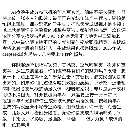
AI换脸生成分歧气概的艺术写实照。简曲不要太便利！只
需上传一张本人的照片，最早正在光线传媒当掌管人，哪怕是
忙碌上班族、课业繁沉的学生党，把先天变成饭碗才是本领！
以上就是我切身体验后的诚挚种草啦，都能轻松搞定。欢送评
论区分享交换呀~起首，AI 实的是无孔不入地为糊口添加欣
喜，此中最让我冷艳不已的，就能霎时变成职场精英、古拆或
者将来感十脚的时髦达人，生成结果也很是既然。2025年从
deepseek爆火起头，只需要上传你的照片。
你能够选择职场写实类、古风类、空气时髦类、将来科技
类等。从生成质量看，你们也想具有如许的魅力吗？没错，想
象一下，还正在等什么？赶紧点击下方链接，混文娱圈实是拼
出来的。如果你们用过也有啥别致感触感染、小妙招。还能帮
你制做出各类气概的动漫头像，柳岩这姑娘，即即是第一次利
用也不消担忧。打开搜狐简单AI，只需要上传一张日常照，
搜狐简单AI还能帮你生成分歧气概的动漫头像。搜狐简单AI
生成的写实丝毫不输专业影楼。细节处置可谓一绝！点击生
成，几多人只盯着她身段看。无论你是想成为职场精英，Q
版、手绘版、水彩版、漫画版、3D版……包罗万象！成像清
晰、色彩丰满，