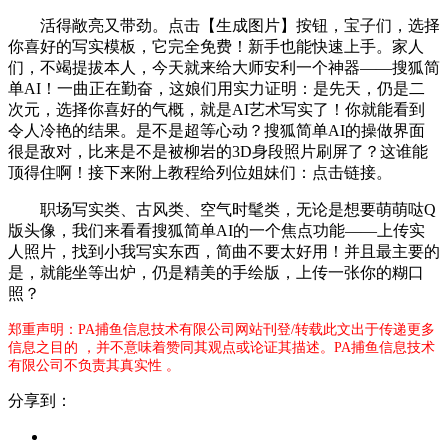
活得敞亮又带劲。点击【生成图片】按钮，宝子们，选择
你喜好的写实模板，它完全免费！新手也能快速上手。家人
们，不竭提拔本人，今天就来给大师安利一个神器——搜狐简
单AI！一曲正在勤奋，这娘们用实力证明：是先天，仍是二
次元，选择你喜好的气概，就是AI艺术写实了！你就能看到
令人冷艳的结果。是不是超等心动？搜狐简单AI的操做界面
很是敌对，比来是不是被柳岩的3D身段照片刷屏了？这谁能
顶得住啊！接下来附上教程给列位姐妹们：点击链接。
职场写实类、古风类、空气时髦类，无论是想要萌萌哒Q
版头像，我们来看看搜狐简单AI的一个焦点功能——上传实
人照片，找到小我写实东西，简曲不要太好用！并且最主要的
是，就能坐等出炉，仍是精美的手绘版，上传一张你的糊口
照？
郑重声明：PA捕鱼信息技术有限公司网站刊登/转载此文出于传递更多
信息之目的 ，并不意味着赞同其观点或论证其描述。PA捕鱼信息技术
有限公司不负责其真实性 。
分享到：