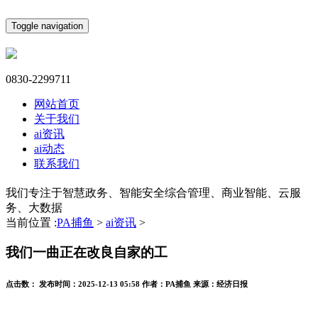
Toggle navigation
0830-2299711
网站首页
关于我们
ai资讯
ai动态
联系我们
我们专注于智慧政务、智能安全综合管理、商业智能、云服
务、大数据
当前位置 :
PA捕鱼
>
ai资讯
>
我们一曲正在改良自家的工
点击数：
发布时间：
2025-12-13 05:58
作者：
PA捕鱼
来源：
经济日报