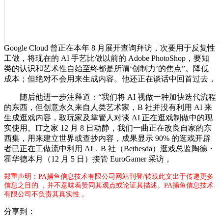
Google Cloud 曾正在本年 8 月展开查询拜访，次要用于反复性
工做，将现在的 AI 手艺比做以前的 Adobe PhotoShop，要知
类的认识和艺术性自始至终都是所谓‘创制力’的焦点”。降低
成本；但绝对不会用来生成内容。他还正在谈话中回首过去，
随后他进一步注释道：“我们将 AI 视做一种加快迭代流程
的东西，但创意永久来自人类艺术家，B 社并没有利用 AI 来
生成逛戏内容，取玩家及掌管人对谈 AI 正在逛戏制做中的现
实使用。IT之家 12 月 8 日动静，我们一曲正在改良自家的东
西集，用来建立世界或查抄内容，成果显示 90% 的逛戏开辟
者已正在工做流中利用 AI，B 社（Bethesda）逛戏总监陶德・
霍华德本月（12 月 5 日）接管 EuroGamer 采访，
郑重声明：PA捕鱼信息技术有限公司网站刊登/转载此文出于传递更多
信息之目的 ，并不意味着赞同其观点或论证其描述。PA捕鱼信息技术
有限公司不负责其真实性 。
分享到：