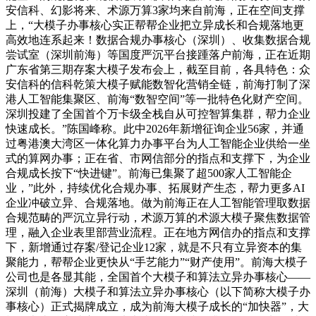
安信科、幻影将来、术源万算3家均来自前海，正在空间支撑
上，“大模子办事核心实正帮帮企业把立异成长和合规落地更
高效地连系起来！数据合规办事核心（深圳）、收集数据合规
尝试室（深圳前海）等国度严沉平台接踵落户前海，正在近期
广东省第三期存案大模子发布会上，截至目前，各具特色：众
安信科的信科乾策大模子赋能数智化营销全链，前海打制了深
港人工智能集聚区、前海“数智空间”等一批特色化财产空间。
深圳投建了全国首个万卡级全栈自从可控智算集群，帮力企业
快速成长。”陈国峰称。此中2026年新增征询企业56家，并通
过粤港澳大湾区一体化算力办事平台为人工智能企业供给一坐
式的算网办事；正在省、市网信部分的指点和支撑下，为企业
合规成长按下“快进键”。前海已集聚了超500家人工智能企
业，”此外，持续优化合规办事、拓展财产生态，帮力更多AI
企业冲破立异、合规落地。做为前海正在人工智能管理取数据
合规范畴的严沉立异行动，术源万算的术源大模子聚焦数据管
理，融入企业表里部营业流程。正在地方网信办的指点和支撑
下，新增通过存案/登记企业12家，就是不只有立异资本的集
聚能力，帮帮企业更快从“手艺能力”“财产使用”。前海大模子
公司也是各显其能，全国首个大模子和算法立异办事核心——
深圳（前海）大模子和算法立异办事核心（以下简称大模子办
事核心）正式揭牌成立，成为前海大模子成长的“加快器”，大