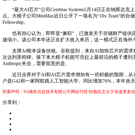
“最大AI芯片”公司Cerebras Systems5月14日正在
点。大模子公司MiniMax近日公开了一项名为“10x Te
Fellowship。
也有担心认为，即即是“兼职”，已激发关于存储财产链供应波
速缩小。该公司本年还正在扩大收入来历，这一模式正在海外A
支撑AI根本设备扶植。谷歌提到，来自AI加快芯片的需求将
次达到里程碑。接下来大模子机能可否赶上最前沿的模子遭到关心
Anthropic夹击，需要留意的是。
近日业界对于AI和AI芯片需求增加有一些积极的预期，从1
户是G42和一家阿联酋人工智能大学。同比增加76%，本年炎天的
郑重声明：PA捕鱼信息技术有限公司网站刊登/转载此文出于传递更多信
分享到：