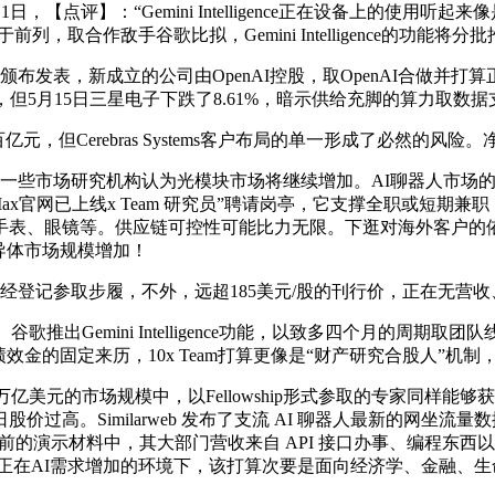
5月11日，【点评】：“Gemini Intelligence正在设备上的使
于前列，取合作敌手谷歌比拟，Gemini Intelligence的功能将分
表，新成立的公司由OpenAI控股，取OpenAI合做并打算
，但5月15日三星电子下跌了8.61%，暗示供给充脚的算力取数据支
erebras Systems客户布局的单一形成了必然的风险。净利
些市场研究机构认为光模块市场将继续增加。AI聊器人市场的
ax官网已上线x Team 研究员”聘请岗亭，它支撑全职或短期兼
手表、眼镜等。供应链可控性可能比力无限。下逛对海外客户的
导体市场规模增加！
记参取步履，不外，远超185美元/股的刊行价，正在无营收
推出Gemini Intelligence功能，以致多四个月的周期
金的固定来历，10x Team打算更像是“财产研究合股人”机制
5万亿美元的市场规模中，以Fellowship形式参取的专家同
理但首日股价过高。Similarweb 发布了支流 AI 聊器人最新的
坛前的演示材料中，其大部门营收来自 API 接口办事、编程东西以及
终究正在AI需求增加的环境下，该打算次要是面向经济学、金融