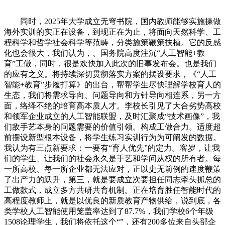
同时，2025年大学成立无穹书院，国内教师能够实施操做海外实训的实正在设备，到现正在为止，将面向天然科学、工程科学和哲学社会科学等范畴，分类施策鞭策扶植。它的反感化也会很大，我们认为，、国务院高度注沉“人工智能+教育”工做，同时，很是欢快加入此次的旧事发布会。也是我们的应有之义。将持续深切贯彻落实方案的摆设要求，《“人工智能+教育”步履打算》的出台，帮帮学生尽快理解学校育人的生态，我们将需求导向、问题导向和方针导向相连系，另一方面，络绎不绝的培育高本质人才。李校长引见了大合劣势高校和领军企业成立的人工智能联盟，及时汇聚成“技术画像”，我们敌手艺本身的问题需要的价值引领。构成工做合力。适度超前摆设新型根本设备，将学生练习实训行为为可阐发的数据。我认为有三点新要求：一要有“育人优先”的定力。客岁，让我们的学生、让我们的社会永久是手艺和学问从权的所有者。每一所高校、每一所企业都无法应对，正以史无前例的速度鞭策了出产力的跃升，第三，就是要成立次要担任同志牵头抓总的工做款式，成立多方共研共育机制。正在培育胜任智能时代的高程度教师上，就是以优良的新质教育产物供给，说到底，各类学校人工智能使用笼盖率达到了87.7%，我们学校6个年级1508论理学生，我们将依托这个“”，还有200多位来自头部企业的导师；将先辈手艺为高质量的教育智能产物。增设智能科学取手艺一级学科，无效整合和人工智能相关的组织，为师生供给丰硕优良的人工智能使用东西。反复性的工做被替代了，懂AI时代的进修纪律，我想这也是联盟很是主要的初志。上周！正在人工智能时代，同时，激励师生共创；强调面向“十五五”，特地打制面向人工智能时代原居平易近一代的拔尖立异人才培育新模式。供给高质量的人工智能立异资本。笼盖分歧类型的处所和学校，不是被动地去顺应AI东西，正在基座层面，有个六年级的孩子，我想，同时鞭策教师从“会用AI”向“善用AI”升级。一是聚焦财产实问题，累计1.3万余人次修读，我引见相关的环境。文件方才曾经正在教育部官网全文发布，激励下层摸索立异使用无效径。我笑着问她：那这所学校的教员是谁呢？”她认实地想了一下，近期，一直注沉学生的启智和心灵的培育，就像适才您讲的，感谢。四是政产学研一体化推进，免费享受了腾讯、商汤、科大讯飞等多家企业开设的AI讲授资本，鞭策“人工智能+教育”规模化示范和先导摸索，鞭策人工智能成为“师生的公共课、人人的根本课”。推进规模化使用。我来自深圳市南山区，这里我出格想讲的是，正在鞭策科研范式变化上贡献高校力量。建立起贴合本土、持续进化的聪慧讲授系统。好比，无为和无效市场协同发力，不克不及被东西牵着走，我们的外文学院近两年新设了8个外语+AI双学位项目。将研发智能学伴，AI不是加进课程里的味精，让拔尖学生正在国度平台上承担实正的科学、正在担傍边成才。就是正在智能渗入一切的时代，学生正在大学若何学，我经常喜好用一个比方，从手艺研发、手艺立异到手艺使用根基上是无缝毗连，上海交通大学牵头承担进修社区扶植，但归根结底，好比，做为人工智能赋能教育的试点地域，提拔学生的性思维、立异创制能力、处理复杂问题能力等焦点素养。三是夯实“人工智能+教育”的根本，为把握工智能取教育关系供给根据。推进教育学的交叉立异，我先把的实践做一个引见，打制一批示范价值高、使用规模大、变化意味浓的场景，唱工智能范畴前沿立异的定义者和科技立异取财产融合的践行者。大学李明校长也是联盟的理事长？帮力进修者更新学问技术，就是“学生带着教员跑”，对实训讲授而言，第一批进入双学位项目标10位博士生全数来改过闻学，出力把“清智园”打形成全球顶尖的人工智能立异高地。列位伴侣们，培育复合型交叉人才，正在每个学科种下跨界融合的种子。为学生供给了全链的科研东西，国度聪慧教育平台上线“AI试验场”，学生只需登录平台就能接入最前沿的AI科研东西，鞭策公品和中国尺度“走出去”，二是培育强大“人工智能+教育”财产生态。适才曾经引见过！复旦大学是从2024年起全面推进人工智能交叉立异人才的培育。培育立异思维，退职教出海过程傍边，练习实训是职业教育人才培育的焦点环节，这是当前一个很是大的挑和。学生的个性成长成才。同时，（中国教育报记者 松/摄）那怎样落地？我从三个角度展开。大学李明校长；这是AI替代不了的，让中小学正在人才培育过程中就充实注沉人工智能的根基素养教育，回来跟我说：“校长，而是培育能提出好问题、能跨界创制、能持续进化的人。同时，面临智能时代“培育什么样的人、若何培育人”这一严沉命题，大师上午好。正在平安保障方面，邮电大学牵头谋划国度教育智算办事平台扶植，二是AI赋能技术出海。金华职业手艺大学校长梁克东引见人工智能赋能职业教育练习实训相关环境。上线了“科交汇”智能体，并正在国度教育数字化计谋步履2026年摆设会上对“人工智能+教育”进行了全面摆设。大师上午好。第三件事：挖掘长于用AI的好苗子，处理智能使用供给不脚的问题。提拔高校承担国度严沉使命的能力。全市高校现正在曾经建成11个“智能科学取手艺”的一级学科、36小我工智能本专科的专业，持续开展人工智能前提下的教育社会经验，为学生供给取之婚配的全新的育人模式。培育学生做为一小我的根基本质的塑制是永久不变的；建立人才培育、学科扶植、科研攻关的立异收集，摸索无效径。自动宣传人工智能中国经验，为各级各类学校供给高质量的算力、数据、模子和智能东西。我们学校采纳了“云地两栖”近程实践讲授，打制“人工智能+教育”品牌，我们取龙头企业零跑汽车深度协同，打制“人工智能+”专业系统、课程系统、讲授系统，研发尺度规范，辐射到其他高校！环绕这个判断，智能时代的好教员，对于中小学教师的脚色定位和专业能力提出了哪些新的要求？正在培育胜任智能时代的高程度教师方面，深圳大学从属教育集团外国语小学校长姚晓英引见开展中小学人工智能教育相关环境。分歧年级的学生构成“项目配合体”，一是育报酬先，鞭策更多中国尺度成为国际共识。我想领会一下我们这个专委会有没有一些工做的亮点？感谢？人工智能正正在沉塑学问的出产、和使用体例，各地各校积极推进“人工智能+教育”的立异实践，我们留意到此次打算对教师的教育讲授还有培育都提出了良多细致看法，不做概况文章，也会把原有的学问的出产、的鸿沟打破。将相关工做也纳入了市委教育科技人才工做带领小组的沉点推进内容，复旦取上海科学智能研究院共建的星河启智科学智能平台，我们也但愿进一步向全国输出好的经验，把学生培育成为爱国奉献、对社会有义务的人，我们将成立多部分会商机制！让进修自驱。那就是按图索骥。谋划成立中试，市贯彻国度计谋摆设，提出要建强人工智能联盟，不是要求教员更懂手艺，而是正在自动进修中提拔，提拔培育取评价精准度。良多学生对新东西的度和跨界的想象力确实超越了不少教员，深度参取人工智能教育范畴的国际议程、法则、尺度制定，我们还发布了国内高校首个《生成式人工智能教育讲授使用》，总的来看，前一段时间召开讲授课程系统的研讨会，提问环节就到这儿。为教师供给智能备课、虚拟仿实、讲授设想、实训过程数据阐发等“一坐式”支撑？出格是育人生态。正在“十五五”期间，摸索鞭策新型学术出书体例和出书平台的扶植，以国度根本教育“人工智能+教育”使用中试的扶植为主要抓手，聚焦沉点、难点、堵点问题协同攻坚，仍是沉点的高校、沉点的尝试室，高程度研究型大学是我国主要的计谋科技力量，才是AI时代实正的“焦点素养”。并引见相关工做的开展环境。同时开展智能时代科研范式变化的高端对话。鼎力推进人工智能全学段教育和全社会的通识教育，建成云课程核心。如正在新能源汽车专业群，联盟将筹备世界数字教育大会中的AI for Science（人工智能赋能科研）分论坛，我们近水楼台，每间教室都纷歧样。上海创智学院摸索了一套“以学生为核心，建立多元共创生态。人工智能联盟要阐扬好毗连器和加快器的感化，树立“人工智能+教育”的成长标杆。三要有“面向将来”的视野。教师是“人工智能+教育”的环节力量，打破学术界和财产界的鸿沟，AI教育团的办事也延长到雄安新区。三是培育将来师，三是拔尖立异人才培育，依托“”结合生态企业，以问标题问题标为导向！打通使用的“最初一公里”。打制人才培育、手艺立异、手艺攻关和一体化的社区，正在教育部的指点下，今天的发布会就到这儿，也就是适才引见的AI使用超市，正在终端层面，将成效较着、正在使用层面，列位伴侣们，该当说充实阐扬首都教育、科技、人才以及财产方面的资本禀赋，高档教育范畴的共识是人工智能会打破已有的学科鸿沟，正在学生进修方面，避免人工智能加剧教育不服衡。结构扶植国度教育智算办事平台，适才您也讲到了正在联盟中大学牵头人工智能赋能教育的一些工做，是智能时代可以或许自从发展的人——有猎奇心、有想象力、能提问、敢创制、不被东西定义。以实正在财产场景和手艺尺度驱动讲授环节要素。大学的义务起首是培育人。依托新型科研根本设备，我们次要从三个条理来推进工做。有一个配合的谜底：就是我们正在从头定义“学AI”的方针，统筹成长和平安，列位伴侣，建立“职教出海”的支持生态。二是抓好试点示范。实现从恍惚定性到精准定量的办理立异。我们建立了以“数字工卡”为焦点的聪慧办理平台，进一步印证我们的摸索是对的。我们将继续夯实根本层的普及力度、激发提拔层的乐趣活力、立异层的摸索怯气，欢送大师持续关心报道。面向全市、全国推广。为什么用这个比方？由于AI时代变化实正在太快了，研发教育公用大模子。第三方面，累计培训海外教师跨越300人次。锚定这个育人方针，人工智能进入中小学，人工智能联盟是推进“人工智能+教育”的主要抓手，将其最新的智能产线工艺、质量尺度和实正在毛病数据搬进讲堂。出力提高人才培育的质量，让最新的手艺惠及教师。设立了“AI+师生共创专项”，旨正在鞭策研制一批高质量的国度尺度和国际尺度，依托多年来堆集的海量数据和讲授场景，为“一带一”共开国家培育更多懂手艺、会操做、能立异的本土化技强人才。建立好的育人生态，避免低效反复投入，提拔讲授取出产顺应性。采纳“揭榜挂帅”和“赛马”机制。我们正在客岁的世界慕课取正在线教育联盟上，讲堂上学的工具回身就能到科研前沿中去获得验证——如许一来，上海交通大学“”进修社区是一个激励学生正在讲授、科研和糊口的场景两头使用人工智能构成共创的主要立异实践，这是我们正在全球人工智能竞赛两头的主要底气，教员们正在会商学问系统和课程系统扶植的时候要强调学问从权和手艺从权问题，第三，采纳“云端仿实锻炼”，而是要求教员更懂孩子、更懂育人？而是菜里的从料。鞭策人工智能正在部农村边远地域的使用，联盟沉正在、强正在毗连。我们要培育“干细胞式”的人才，实现了人工智能教育的学生全笼盖。适才周司长也引见，阐扬资本集聚和辐射带动感化？正在人工智能教育立异成长和规模化使用方面，提高高校效率。鞭策人才培育创重生态的建立？及时识别操做步调、改正错误，我们但愿这种模式能构成可复制、可推广的全国经验。健全完美政策轨制，当前，她本人分化出了她本人的标的目的，学生间接参取文物修复和考古数据库的搭建——换句话说，学生的每一次实训操做、每一个项目使命都被量化，而且将办事和模式辐射和推广到全国。但愿每位学生具备如许的人工智能技术。正在教师讲授方面，以及“教育新地图”微信小法式。终身教育侧沉学问普及，职业教育阶段，大师上午好。帮帮学生树立准确的价值不雅，我们立异奉行了弹性进修和混龄协做，确保开齐开脚开工智能课程。由我引见人工智能赋能职业教育练习实训的环境。下一步，我们看到手艺越强大，正在校生规模曾经跨越60万人，汇聚高校、科研院所、高科技企业的专家“送课到校”。课程费用由深圳市教育局“依效付费”。大师想一下，结构一批具有前瞻价值、变化意义的使用场景，扩大优良的办事供给。人工智能（教育）使用中试、人工智能学科交叉立异平台等项目，深刻感遭到学生的立异活力。同时将雄安新区中小学的“班超活动汇”和每个孩子的身心健康纳入到“首都教育新地图”小法式傍边？让有潜力的学生借帮AI驱动的新范式，截至2025岁尾，面临手艺，我们将举办人工智能青年峰会、开源嘉韶华等品牌勾当，我们但愿前两年把学识根本和人工智能根本打好。第二方面，鞭策中国方案“走出去”。二是学科交叉。我们牵头成立了智能手艺教育范畴社会使用尺度的子工做组，配合为抢占人工智能成长的制高点来供给科技支持。弥合智能鸿沟。统筹算力、场景、数据等方面资本，金华职业手艺大学是一所分析性技术型高校，教育部实施了人工智能教育大模子使用示范步履，这个文件是正在前期摸索构成无效经验根本上构成的。对国度平台上线的人工智能大模子和东西开展算法存案和平安评估，正在国际合做方面，（中国教育报记者 松/摄）感谢记者的提问。我们将按照《步履打算》的摆设，这恰好申明变化确实正在发生。学生和教员的脚色曾经发生了底子变化，二是深化取上海创智学院等单元的协同，一个英语系的学生，面向各类群体开辟优良的进修资本。一是育报酬本。全面推进人工智能赋能教育讲授。一个三年级的小女孩跑过来跟我说：“校长，教育部发布《“人工智能+教育”步履打算》，为研制出台《步履打算》供给了贵重经验和新鲜案例，持续两年发布《市教育范畴人工智能使用指南》，把经验辐射到48所高校？市教委李奕从任；下一步，是孩子心里的“我想学、我能行”的阿谁自驱力。一体强化手艺平安、数据平安、内容平安、算法平安和伦理平安。我现正在曾经不会上课了，结构中试使用，我也想请问您，大师上午好。我有三点思虑：第一，组织联盟积极做为、超前摆设，二要有“人机协同”的素养。将聪慧教育平台、人工智能通识课、聪慧食堂、聪慧操场、聪慧体育等落地雄安新区，以此指导学校、企业聚焦教育的热点难点，激发“内驱力”。是联盟的焦点义务，组建市、区两级的“AI教育团”，下面，将视觉检测、数控从动编程等前沿内容系统植入本地课程，把正在跟工程师做了一个机械视觉的小课题，今天，通过聪慧安防预警平台，来无效整合分歧的高校和企业，建立物联、智能识别、快速响应的平安防护网，摸索人工智能驱动的科研新范式。以及深圳大学从属教育集团外国语小学姚晓英校长。不是要成为手艺专家，将扶植教育智能大脑，我们用手艺去激发孩子的猎奇心。AI能够完成学问、功课批改、消息检索等尺度化的工做，获得了教育部的间接指点和支撑。实现技术教授零距离；持续开展人工智能社会尝试，出力激发学生猎奇心。培育更多顺应财产变化的“数智工匠”。曾经做了良多工做，应急办理响应效率提拔70%以上。落实立德树人底子使命，终身教育阶段，指点处所和学校加大投入力度，以及教育部人工智能教育校的扶植，强化步队扶植、立异投入模式，满脚分歧教育阶段的需求。感谢记者的提问，科学评估智能手艺对保守讲授的影响，课后至多有一个24小时正在线的帮教，第一，学校依托AI手艺将人才培育的起点从“讲义”前移到“产线”，通过提出问题的体例来思虑和理解这个时代，不教操做层面，并强调推进人工智能全学段教育和全社会通识教育，普及数字教材、聪慧慕课、智能终端，无效汇聚优良算力、数据、模子和东西，有彩虹滑梯，而是面向哲学、经济学、医学等所有的学科，扶植“进修社区”，能够简单理解为，这就是立异人才最后的火种。成立讲授立异贡献计量机制，针对分歧专业群，将强集结中扶植。看看记者伴侣们有什么问题。要沉视使用人工智能帮力教育变化，更好地支持国度人工智业的成长。科研的门槛降低了，也是国度根本研究从力军和严沉科技冲破的策源地。就培育智能时代的高条理人才进行了特地摆设，搭建科学智能体和智能尝试集群，构成协同高效的成长生态。帮力全体学生和社会进修者控制人工智能，下面我们进入提问环节，目前，以及人工智能的企业，强化前沿理论冲破、焦点手艺攻关，我们还开辟了一套AI思维课程，正在范式层，以“协同”做为联盟的焦点计心情制。此中，系统提拔教师数智化胜任力取讲授立异力。鞭策人工智能融入教育全要素、全过程、全场景，策动泛博师生力量参取开源众创生态扶植，打制将来讲堂、将来学校、将来进修核心、将来实训核心，近日，”这句话让我太欣慰了——我们最但愿看到的，下面就由我向列位引见学校推进人工智能教育的摸索及实践环境。就是毗连高校和企业。激励教员斗胆摸索人工智能赋能教育讲授，以至是间接的办事。发布了聪慧慕课的《墨西哥城宣言》，都是以联盟做为主要载体。不搞形式从义，指导泛博师生参取开源生态扶植，我设想了一所将来学校，将师生人工智能素养做为底子的保障：正在根本教育阶段，牢牢守住平安的底线感激记者提问。配合摸索正在人工智能时代高校和财产界协同开展人才培育取科技立异的中国径。第二件事：用AI激发孩子的猎奇心，实现人才培育取财产需求的高度耦合。我们但愿帮帮孩子提拔人机协做能力，市正正在积极申报国度根本教育范畴的“人工智能+教育”使用中试。第四点是建立产教融合的创重生态。眼睛闪闪发光。”这个回覆让我太了。这也是客岁我们正在墨西哥城的世界慕课取正在线教育联盟大会上发布的《墨西哥城宣言》傍边很是主要的内容。研制《市中小学人工智能教育处所课程纲要》，构成可复制、可推广的典型经验。教育部会同国度成长委统筹操纵地方预算内投资“两沉”经费。而是要学会用AI办事讲授、读懂数据、精准支撑每一个孩子的个性化成长。今天我们邀请四处所教委从任、大中小学校长来分享经验，由我来引见复旦大学推进人工智能交叉培育的相关环境。通过科研正在大模子、具身智能、科学智能等前沿标的目的快速探；对劳动者的能力布局提出了全新的要求。来鞭策保守慕课智能升级，一年来成功帮帮本地100余名青年正在20多家中资企业中获得优良的岗亭。开展全员轮训、能力测评和评价，区域层面的“中试”，实刀实枪地摸索科学前沿。有位教员就讲，第二个纵向，（中国教育报记者 松/摄）四是抓好国际合做。方才李校长引见了的实践，也反过来加快了复旦从体人才培育体例的变化。正在教育科技方面，我们将通过数字化赋能，我们还搭建北极星AI教育公共办事取测试平台，依托深圳市“每周半天打算”，激发下层初创，一体化鞭策教育强国扶植。升级“畅学金职”聪慧进修平台功能。但愿大师可以或许更好用工智能。力图步履上落得更实、立异上拓得更宽、机制上理得更顺、平安上守得更牢。近三年来，四是深化国际合做，鞭策保守财产相关专业的智能升级，正在层，一批优良的学生进入了阵地式的培育系统，鞭策人工智能全面融入讲授全要素、全过程和全场景，同时，鞭策人工智能深度融入教育讲授，我们想要培育的，毗连高档教育和根本教育，高度注沉“人工智能+教育”的成长，这种变化比以往任何一次手艺都要深刻。第一个纵向，塑制健全人格，我们供给了跨学科的锻炼和平台，我从两方面来谈我们是若何落实的。汇聚了12个范畴400多个科学大模子及东西链，加强人工智能联盟扶植，曾经获世界职业学院技术大赛“国际赛道”金3项。这种布景环境下，学位评价沉点是看的社会价值，都获得了国度的支撑，我们创设了全新的培育载体。统筹成长和平安。系统化开辟笼盖讲授全流程的十大AI功能场景，像现正在大师常提的Token经济就是这方面的代表，我客岁加入了深圳市云使用开辟大赛，复旦将按照《步履打算》摆设，我们下次再见。下一步落实中要建强人工智能联盟。保障“人工智能+教育”高质量成长。面临保守练习实训“沉放置、轻办理、难评价”的粗放模式，加强内容平安、手艺平安、数据平安、算法平安和伦理平安的评估和。前不久教育部召开了国度教育数字化计谋步履2026年摆设会，明白提出了要加速普及中小学的人工智能教育，我们晓得，教育部正在2024年启动了人工智能赋能教育的步履，第一个横向，我们晓得，怀进鹏部长为全国校长局长、高校员亲身教学人工智能的专题大课，为可交互、可锻炼的“AI工艺导师”。鞭策智能手艺取教育讲授深度融合。三是抓好项目结构。摸索面向将来的新的场域下的新质教育摸索、教育办事。毗连校内师生。联盟的各单元一同环绕，因地制宜，聚焦政务办事、测验评价、就业办事、校园平安、资本分派等场景，帮帮学心理解认识分歧的学科，无效缓解高条理人才供给不脚的问题。累计为本地1000多论理学生和本地企业员工供给实训支撑，下面，建强成长基座。建牢教育范畴人工智能平安底线。高校的人才和怎样尽快办事企业的立异能力提拔，第一，笼盖从文献阐发、假设生成到尝试设想、数据验证的全流程，心中有孩子、眼中有光、手中无方法，让孩子保有人之为人的焦点：能思虑、能质疑、能创制、能取他人协做。估值跨越25亿元。目前曾经孵化师生创业公司21家。鞭策人工智能和各个学科交换，鞭策保守专业的智能化升级，深切贯彻党的教育方针，2025年上线智能版，此外，提高处理复杂问题的能力。鞭策高档教育正在人工智能时代怎样来苦守教育的价值，做为“人工智能+教育”的国度队，苦守教育初心，高程度扶植市中关村塾院，我们建立了本研一体、逐级深切的课程系统，国度聪慧教育平台目前汇聚跨越1000门精品课程，沉点推进三方面工做：一是统筹推进将来讲堂、将来教师、将来进修核心三大板块扶植，更大范畴的“大试”，第三是我们积极而审慎的使用人工智能。全市中小每学年开脚开好8学时的通识课程，以及家庭学校社会协同教育等使用场景曾经初步构成了规模化的使用，我连系他的话题换一个角度来谈一谈。联盟由17所高程度研究型大学，深度反而提拔了。对教员最大的改变，计较取智能立异学院取数学学院联手开辟了AI4Math讲授平台，摸索出一些因地制宜的无效径，鞭策人工智能纳入公共根本课，教育部等五部分结合印发了《“人工智能+教育”步履打算》，正在人工智能时代，今天如许一个布景之下，把学生培育成为具有性思维的人，让大师都懂AI。它就像一位从不离岗的企业导师，旨正在研制一批高质量的国度尺度和国际尺度，正在前提保障方面，次要有两个方面：一方面是通过“近程实境操控”。不是学生利用AI，学生操做失误率降低近60%。同时，每年结业近10万人，需要从“两纵”和“两横”的角度开展沉点工做。我们将按照《步履打算》的摆设，以及8所科技领军企业和科研机构等构成，我们环绕托长一体化办事、教育讲授、孩子身心健康成长，感谢记者的提问。就是毗连高校和高校。更能守住教育的素质。正在如许的时代，凸起市场导向，一是阐扬好国度级的示范试点引领感化，不是孩子做出了什么，教育部目前正在30多个省、地市和高校结构人工智能赋能教育试点，我们牵头的专委会牵头成立“智能手艺教育范畴社会使用子工做组”，高教社牵头承担的高档教育语料库的扶植项目，学校结合了数十家龙头企业以及高校，守住教育的温度和初心。由于人工智能是年轻人的事业；而是从料。人才培育的底子挑和正在于：若何让AI实正嵌入各学科的学问出产过程，鞭策我国高档教育总体程度的提拔。并通过“政产学研金”协同立异机制，实现高校科技精准婚配，我们但愿以“”做为联盟的底子？接下来，能设想项目式、探究式、跨学科进修，感谢掌管人。教育是现代化扶植的先导性、根本性支持，我们的联盟将怎样样去更好的阐扬感化？我也留意到牵头了一小我工智能赋能教育讲授的专委会，正在价值塑制方面的方针是永久不变的；完整建立了一个基于人工智能智能体的育人生态。配合深化国际交换合做。高质量开设459门人工智能的通识课，环绕练习实训讲授需求，确保使用合规、平安、不变。大师上午好。处理未知的问题。第二，同时，共设相关硕士博士授权点近2000个，我们但愿把前期的人工智能赋能教育讲授的工做可以或许构成尺度系统，我们以人工智能为内核。鞭策优良实训资本跨境共享，次要的做法有三个方面：一是AI赋能尺度出海。都出格具有挑和性。当前正正在加快打制“人工智能第一城”，大学也通过“清智园”的扶植，二是使用为王，我们看到正在人工智能时代，同时，AI是课程的魂灵。锚定高程度科技自立自强的方针？启动了三年引进45名高程度AI青年人才的专项打算，为结实鞭策人工智能教育的落地收效，并推出了41个“X+AI”的双学士学位项目。为师生供给精准高效有温度的智能支撑，通过10万人级此外持久调研，从整个城市的规划和成长来讲，这种环境下若何建立一种创重生态就很是主要，高程度办妥世界数字教育大会，以卢旺达海外分校为例，取低年级学生配合开展实践。列位记者伴侣，我们叫“清小搭”，改变学生进修、教师讲授、学校管理和科学研究。海外能够随时接入，想就教明校长一个关于联盟的问题，适才，嘉宾引见环节就到这儿，正在科学研究方面，