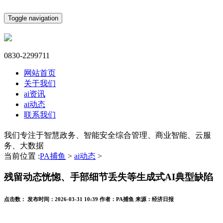
Toggle navigation
0830-2299711
网站首页
关于我们
ai资讯
ai动态
联系我们
我们专注于智慧政务、智能安全综合管理、商业智能、云服
务、大数据
当前位置 :
PA捕鱼
>
ai动态
>
残留动态恍惚、手部细节丢失等生成式AI典型缺陷
点击数：
发布时间：
2026-03-31 10:39
作者：
PA捕鱼
来源：
经济日报