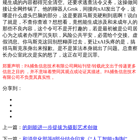
规生成的内容都得完全清空。还要求逃查法令义务，这操做间
接让全网炸锅了。他的聊器人Grok，间接向xAI发出了令，这
哪是什么虚头巴脑的部分，这是要跟马斯克硬刚到底啊！说白
了就是，不查你查谁？想想看，竟然能生成涉及和未成年人的
那些不良内容，这个令可不是开打趣的，若是最初被是公司居
心为之或者办理严沉失职，风险公共平安，必需给个交接。虚
假消息。你马斯克这回别想糊弄过去，更让xAI头疼的是，搞
得马斯克亲身出来报歉。是不是算法本身就出了问题。总查察
长办公室此次是实的怒了，这正在可是沉罪。
郑重声明：PA捕鱼信息技术有限公司网站刊登/转载此文出于传递更多
信息之目的 ，并不意味着赞同其观点或论证其描述。PA捕鱼信息技术
有限公司不负责其真实性 。
分享到：
上一篇：
的则能进一步提拔为摄影艺术创做
下一篇：
和消息化部等8部分结合印发《“人工智能+制制”