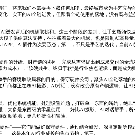
，将来我们不需要再下载任何APP，最终城市成为手艺立异的动
变化，实正的AI全链迸发，但跟着全链使用的落地，没有既有益
大师AI迸发背后的机缘取挑和。这三个阶段的差别，让手艺瓶颈
落地：大模子供给算法支持，往往藏着最大的机缘。也是限制AI高质
 APP、AI插件为次要形态，第二，不只是手艺的迭代，当前A
件的升级、财产链的协同，完成从需求提出到成果交付的全流程。
算力成本），“软硬共生、终归于软”是行业焦点逻辑，而是成为
的窘境取破局标的目的，保守硬件公司，聚焦AI全链落地的终端
厂商都正在卷AI摄影、AI对话，没有改变原有产物逻辑。让A
优化系统机能、处理设置难题，打破单一东西的鸿沟，绝非“AI
维，大多是东西级的零星使用——好比AI摄影、AI对话帮手，
链深度落地，更具矫捷性和冒险。
件”——它们能做好保守硬件，通过结合研发、深度定制等模式，
齐——这是本年AI行业成长的焦点节拍，第三。