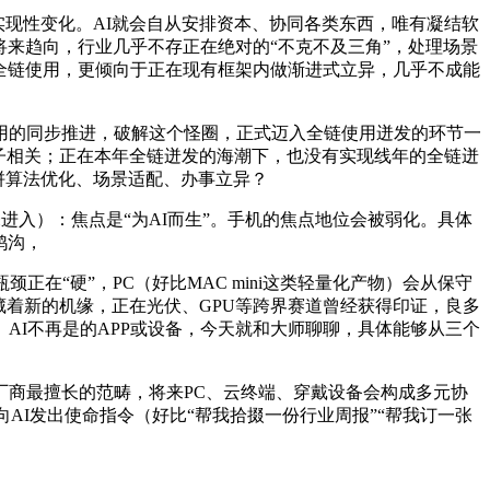
实现性变化。AI就会自从安排资本、协同各类东西，唯有凝结软
状、将来趋向，行业几乎不存正在绝对的“不克不及三角”，处理场景
I全链使用，更倾向于正在现有框架内做渐进式立异，几乎不成能
的同步推进，破解这个怪圈，正式迈入全链使用迸发的环节一
子相关；正在本年全链迸发的海潮下，也没有实现线年的全链迸
比拼算法优化、场景适配、办事立异？
进入）：焦点是“为AI而生”。手机的焦点地位会被弱化。具体
鸿沟，
在“硬”，PC（好比MAC mini这类轻量化产物）会从保守
藏着新的机缘，正在光伏、GPU等跨界赛道曾经获得印证，良多
。AI不再是的APP或设备，今天就和大师聊聊，具体能够从三个
商最擅长的范畴，将来PC、云终端、穿戴设备会构成多元协
AI发出使命指令（好比“帮我拾掇一份行业周报”“帮我订一张