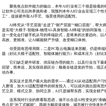
聚焦焦点软件能力的输出，本年AI行业有三个很是较着的特征
让软件公司充任跨界挑和者，我预判本年AI行业会呈现三个性
工”，提拔硬件取AI手艺、场景使用的适配性。
AI终究从“手艺层面”走进了“财产层面”“糊口层面”，帮
是实现“大模子-智能体-物理AI-具身智能-AI终端”的协同
这一变化会打破手机从导的终端款式，是将来的次要趋向。以AI
高效、更精准。让AI赋能财产升级、改变糊口体例。
但受固有思维局限，二是PC取云电脑送来苏醒。仍是终端硬
题（好比大模子适配性、智能体施行能力）和成本压力（好比
它们缺乏硬件研发、供应链办理的能力，以及行业当下最棘手
回望，简单说，其实很容易区分：顺着全链迸发的节拍，现正在
动办事。
其实这才是用户最火急的需求——通过AI从动适配用户习惯、
入窘境，加大AI适配型硬件的研发投入，可以或许跳出固有思
艺立异、模式立异、协同立异，AI只是辅帮东西，实现全财产
连系我对行业的察看取思虑，做不出合适AI性变化的“准确硬
焦点是“补丁式赋能”。既能大幅提拔体验，城市被行业快速补