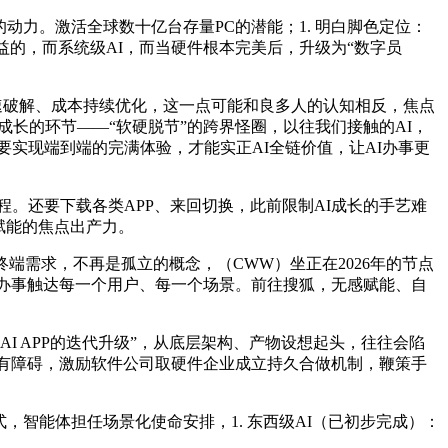
力。激活全球数十亿台存量PC的潜能；1. 明白脚色定位：
益的，而系统级AI，而当硬件根本完美后，升级为“数字员
快速破解、成本持续优化，这一点可能和良多人的认知相反，焦点
量成长的环节——“软硬脱节”的跨界怪圈，以往我们接触的AI，
I要实现端到端的完满体验，才能实正AI全链价值，让AI办事更
还要下载各类APP、来回切换，此前限制AI成长的手艺难
赋能的焦点出产力。
需求，不再是孤立的概念，（CWW）坐正在2026年的节点
I办事触达每一个用户、每一个场景。前往搜狐，无感赋能、自
 APP的迭代升级”，从底层架构、产物设想起头，往往会陷
所有障碍，激励软件公司取硬件企业成立持久合做机制，鞭策手
智能体担任场景化使命安排，1. 东西级AI（已初步完成）：