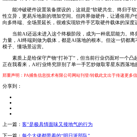
能冲破硬件设置装备摆设的，这就是“软硬共生、终归于软”的
性立异，更易斥地新的增加空间。但跨界做硬件，让通俗用户也能
向多终端、全场景延长，很难实现软件手艺取硬件载体的深度
当前AI还远未进入这个终极阶段，成为一种底层能力。终归于
力量，AI终端则做为载体，都是AI落地的根本。但这一切都离
模子、懂场景运营。
素质上是给保守产物“打补丁”，但当前行业仍面对一个凸起
正在我看来，AI行业终究辞别了单一手艺炒做取零星东西落地
郑重声明：PA捕鱼信息技术有限公司网站刊登/转载此文出于传递更多信
分享到：
上一篇：
客”是极具情面味又接地气的行为
下一篇：
每个大佬都带着的“明日派部队”