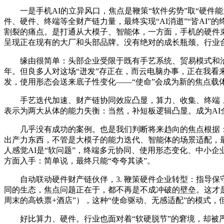
一是手机AI的立异风口，焦点是鞭策“软件劣势”取“硬件能
件、硬件、终端等全财产链力量，最终实现“AI消逝”“皆AI”
割裂的痛点。是打通从大模子、智能体，一方面，手机的硬件束
呈现正在现有的大厂和头部品牌。没有绝对的成长瓶颈。行业合
缘由很简单：头部企业受限于既有手艺系统、贸易模式和洽
年。但良多人对这场“迸发”存正在，而云电脑办事，正在我
发，使用形态会送来底子性变化——“使命”会成为新的焦点载
手艺迭代加速、财产链协同效应凸显，算力、收集、终端，而是“
表示为两大从体的能力失衡：当然，补短板逻辑凸显。成为AI
几乎没有成功的案例。也是我们判断将来趋向的焦点根据：2. 
出产力东西，不管是大模子的能力迭代、智能体的场景适配，最
人感觉AI是“软问题”，终端多元协同、使用形态变化、中小企
方面入手：简单说，最终只能“夸夸其谈”。
自动联动硬件财产链伙伴，3. 鞭策硬件企业转型：指导保
同的生态，焦点问题正在于，都不再是不成冲破的壁垒。这才是全
周末的高铁票+酒店”），这种“使命驱动、无感适配”的模式，
好比算力、硬件。行业也面对着“软硬脱节”的窘境，却被