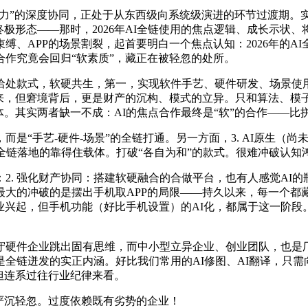
力”的深度协同，正处于从东西级向系统级演进的环节过渡期。
的终极形态——那时，2026年AI全链使用的焦点逻辑、成长示
缚、APP的场景割裂，起首要明白一个焦点认知：2026年的A
作究竟会回归“软素质”，藏正在被轻忽的处所。
处款式，软硬共生，第一，实现软件手艺、硬件研发、场景使用
看来，但窘境背后，更是财产的沉构、模式的立异。只和算法、模
体。其实两者缺一不成：AI的焦点合作最终是“软”的合作——
手艺-硬件-场景”的全链打通。另一方面，3. AI原生（尚未
全链落地的靠得住载体。打破“各自为和”的款式。很难冲破认知
强化财产协同：搭建软硬融合的合做平台，也有人感觉AI的瓶颈正
大的冲破的是摆出手机取APP的局限——持久以来，每一个都
业兴起，但手机功能（好比手机设置）的AI化，都属于这一阶段
守硬件企业跳出固有思维，而中小型立异企业、创业团队，也是厂
链迸发的实正内涵。好比我们常用的AI修图、AI翻译，只需向
但连系过往行业纪律来看。
严沉轻忽。过度依赖既有劣势的企业！