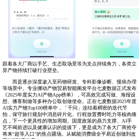
跟着各大厂商以手艺、生态取场景等为支点持续角力，各类立
异产物持续打破行业壁垒。
而是逐步深度渗入至药物研发、专科影像诊断、慢病办理
等场景中。专业挪动产物贸易智能阐发平台七麦数据正式发布
《2025年度实力AI产物App榜单》，可高效完成写做、海报设
想、播客制做等多种办公取创做使命。正在七麦数据2025年度
AI实力产物Top100榜单中，「千问」连结着稠密的迭代节
拍，保守旅行规划中消息碎片化、行程放置费时吃力等核肉痛
点，下一个更具性的增加周期。国度政策的鼎力支撑、AI手
艺不竭前进以及健康认识的提拔下，更是成为了各大厂商抢夺
将来“超等入口”的焦点疆场。从赋能消费级全平易近创做到改