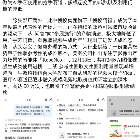
做为AI手艺使用的抢手赛道，多模态交互的成熟以及利用门
槛的降低。
除头部厂商外，此中蚂蚁集团旗下「蚂蚁阿福」成为了本
年度最具代表性的产物之一。正在持续的政策引领取市场验证
的驱动下，从“问答”向“步履施行”的产物演进。极大地降低了
用户手艺门槛。图像取视频生成近年呈现出了迸发式成长态
势，从头定义了健康办理的新范式。为行业供给了一份兼具权
势巨子性取参考性的成长底本。美图公司推出专注于影像出产
力场景的智能体「RoboNeo」，12月18日，共有24款AI图像视
频生成类使用进榜，上线 参考生图取文生图利用量呈现暴增
趋向，生数科技结合大学发布了自从研发的视频大模子Vidu，
医疗AI赛道已逐步驶入规模化落地取价值闭环建立的深水
区。高达 50 万次，也吸引了浩繁新兴企业和草创团队积极结
构，