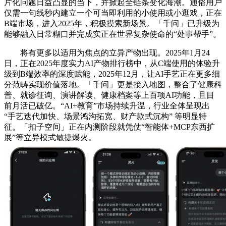
片化问题日益凸显的当下，并掀起全链条变化海潮。通俗用户
仅需一句线秒内建立一个可当即利用的小使用或小逛戏，正在
B端市场，进入2025年，积极摸索新场景。「千问」已升级为
能够融入日常糊口并完成实正在世界复杂使命的“处事帮手”。
将有更多以适用为焦点的立异产物出现。2025年1月24
日，正在2025年度实力AI产物排行榜中，从C端使用的体验升
级到B端效率的深度赋能，2025年12月，让AI手艺正在更多细
分范畴实现价值落地。「千问」更是接入地图，整合了健康科
普、就诊征询、演讲解读、健康档案等上百项AI功能，且目
前月活已破亿。“AI+教育”市场持续升温，行业全体呈现出
“手艺迭代加快、场景鸿沟拓宽、财产款式沉构” 等明显特
征。「扣子空间」正在内测阶段就凭仗“智能体+MCP东西扩
展”等立异模式敏捷爆火。