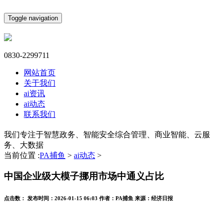
Toggle navigation
0830-2299711
网站首页
关于我们
ai资讯
ai动态
联系我们
我们专注于智慧政务、智能安全综合管理、商业智能、云服
务、大数据
当前位置 :
PA捕鱼
>
ai动态
>
中国企业级大模子挪用市场中通义占比
点击数：
发布时间：
2026-01-15 06:03
作者：
PA捕鱼
来源：
经济日报