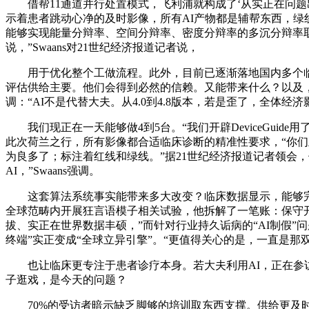
借帮11通道并行处置模式，飞利浦就构成了‘从实正在问题
示着患者跳动心净的及时影像，所有AI产物都是辅帮东西，绿
能够实现能量分辩率、空间分辩率、密度分辩率的多沉分辩率
说，”Swaans对21世纪经济报道记者说，
用于优化整个工做流程。此外，目前已逐渐落地国内多个临床
评估供给主要。他们会得到必然的信赖。又能带来什么？以及，刘令
调：“AI不是代替大夫。从4.0到4.8版本，若是歪了，全体
我们现正在一天能够做4到5台。“我们开辟DeviceGui
此次荷兰之行，所有影像都合适临床诊断的精准性要求，“你们
为良多了；标注着红线和绿线。”据21世纪经济报道记者领会，
AI，”Swaans强调。
这套算法系统事实能带来多大改变？临床数据显示，能够完全杜
全球范畴内开展狂言语模子相关试验，他拆解了一笔账：保守
拔、实正在世界数据丰硕，”而针对行业持久诟病的“AI制假”问
终端”实正变成“全球立异引擎”。“更值得关心的是，一直是那
也让临床更专注于患者诊疗本身。若大夫利用AI，正在参访
子逛戏，是今天的问题？
70%的受访者暗示缺乏脚够的培训取东西支撑。供给更及时、