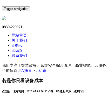
Toggle navigation
0830-2299711
网站首页
关于我们
ai资讯
ai动态
联系我们
我们专注于智慧政务、智能安全综合管理、商业智能、云服务
当前位置 :
PA捕鱼
>
ai动态
>
若是你只看设备成本
点击数：
发布时间：
2026-07-08 06:23
作者：
PA捕鱼
来源：
经济日报