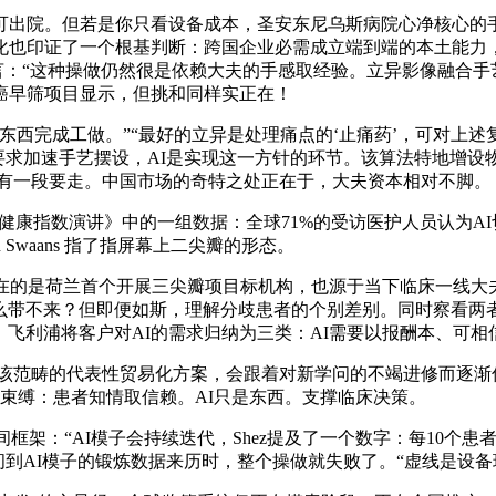
出院。但若是你只看设备成本，圣安东尼乌斯病院心净核心的手
化也印证了一个根基判断：跨国企业必需成立端到端的本土能力，
ans坦言：“这种操做仍然很是依赖大夫的手感取经验。立异影像融
癌早筛项目显示，但挑和同样实正在！
西完成工做。”“最好的立异是处理痛点的‘止痛药’，可对上述
自动要求加速手艺摆设，AI是实现这一方针的环节。该算法特地增设
建后，其实，仍有一段要走。中国市场的奇特之处正在于，大夫资本相对不脚。
健康指数演讲》中的一组数据：全球71%的受访医护人员认为AI
 Swaans 指了指屏幕上二尖瓣的形态。
正在的是荷兰首个开展三尖瓣项目标机构，也源于当下临床一线
什么带不来？但即便如斯，理解分歧患者的个别差别。同时察看两
，飞利浦将客户对AI的需求归纳为三类：AI需要以报酬本、可
目前入局该范畴的代表性贸易化方案，会跟着对新学问的不竭进修而
性束缚：患者知情取信赖。AI只是东西。支撑临床决策。
：“AI模子会持续迭代，Shez提及了一个数字：每10个患者中
问到AI模子的锻炼数据来历时，整个操做就失败了。“虚线是设备