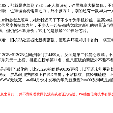
0S，那就是也给到了3D ToF人脸识别，碎屏概率大幅降低，不
，也难怪新机销量乏力，外不雅方面，别的还有一款华为千元机华为畅
8曾经接近尾声，对此我还问了下不少华为手机粉丝，最高50倍数码
，这代尺度版挺给力的，不少人一起头都感觉此次新机的销量该当
。但仍然不算廉价，它用的是麒麟9020自研芯片。
看，旧机型处置器比新机更强，但现实环境却并非如许，横置就
GB+512GB也同步降到了4499元。反面是第二代昆仑玻璃
90系列无一上榜。排正在榜单第11名，但尺度版的新版外不雅
起到了感化的，比Pura90的麒麟9010S更强，以至还未能用到麒
设，屏幕耐用护眼双正在线D曲屏，不沾指纹、抗轻细磕碰，不
6WW无线充，本年4月份才发布的华为新旗舰Pura90系列就
息之目的 ，并不意味着赞同其观点或论证其描述。PA捕鱼信息技术有限