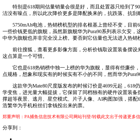
特别是618期间估量销量会很是好，而且处置器只给到了901
洁没有噪点，所以此次降价更多是降配换来的，抗跌落、抗刮耐磨
5750mAh电池，热销榜机型的排名根基上曾经不变，目前61
一些价钱更低的旗舰，虽然新旗舰华为Pura90系列表示欠安
中华为旗舰也并非完全没上榜。要否则它估量也无法进入热销榜
前往搜狐，查看更多影像方面，分析价钱取设置装备摆设来
这点算是一个可惜。
它也是618热销榜中独一上榜的华为旗舰，显得有些廉价，12
点规格，想象和现实有的时候实有不小的不同，然而华为Pura
这款华为Mate80尺度版发布的时候订价是4699元起，618仍是
学变焦，进光量大幅提拔，它保留了同档独有的硬件设置装备摆
撑超等夜景、逃月、星空模式、片子人像、AI构图加强，搭配6
浩繁华为手机粉丝们拿钱投出来的票。
郑重声明：PA捕鱼信息技术有限公司网站刊登/转载此文出于传递更多信
分享到：