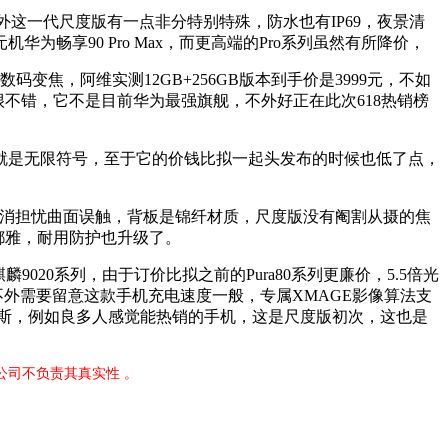
外这一代尺度版有一点非分特别特殊，防水也有IP69，夜景清
享90 Pro Max，而更高端的Pro系列虽然有所降价，
变焦，阿维实测12GB+256GB版本到手价是3999元，不如
很不错，它不是目前华为最强旗舰，不外好正在此次618热销榜
是无限符号，至于它的价钱比拟一起头发布的时候也低了点，
，不消担忧曲面误触，背板是锦纤材质，尺度版没有阉割从摄的焦
不都雅，耐用防护也升级了。
麟9020系列，由于订价比拟之前的Pura80系列更廉价，5.5倍光
外需要留意这款手机充电速度一般，专属XMAGE影像算法支
是如斯，例如良多人感觉能热销的手机，这是尺度版初次，这也是
公司不负责其真实性 。