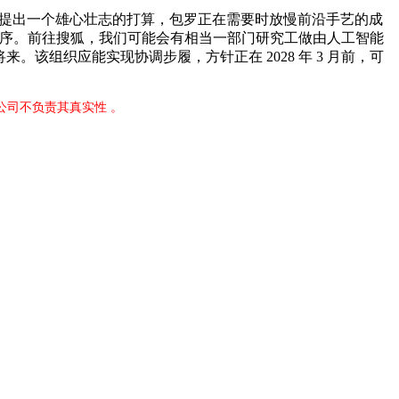
10 月提出一个雄心壮志的打算，包罗正在需要时放慢前沿手艺的成
够跟上程序。前往搜狐，我们可能会有相当一部门研究工做由人工智能
来。该组织应能实现协调步履，方针正在 2028 年 3 月前，可
公司不负责其真实性 。