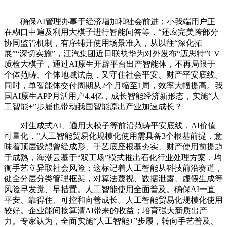
确保AI管理办事于经济增加和社会前进；小我端用户正
在糊口中遍及利用大模子进行智能问答等，“还应完美跨部分
协同监管机制，有序铺开使用场景准入，从以往“深化拓
展”“深切实施”，江汽集团近日联袂华为对外发布“迈思特”CV
质检大模子，通过AI原生开辟平台出产智能体，不再局限于
个体范畴、个体地域试点，又守住社会平安、财产平安底线。
同时，单智能体交付周期从2个月缩至1周，效率大幅提高。我
国AI原生APP月活用户4.4亿，成长智能经济新形态，实施“人
工智能+”步履也带动我国智能原出产业加速成长？
对生成式AI、通用大模子等前沿范畴平安底线，AI价值
可量化，“人工智能贸易化规模化使用需具备3个根基前提，意
味着顶层设想曾经成形、手艺底座根基夯实、财产使用前提趋
于成熟，海潮云基于“双工场”模式推出石化行业处理方案，均
衡手艺立异取社会风险；这标记着人工智能从科技前沿赛道，
健全分层分类管理框架，对算法蔑视、数据泄露、虚假生成等
风险早发觉、早措置。人工智能使用全面普及。确保AI一直
平安、靠得住、可控和向善成长。人工智能贸易化规模化使用
较好。企业能间接算清AI带来的收益；培育强大新质出产
力。专家认为，全面实施“人工智能+”步履，转向手艺普及、