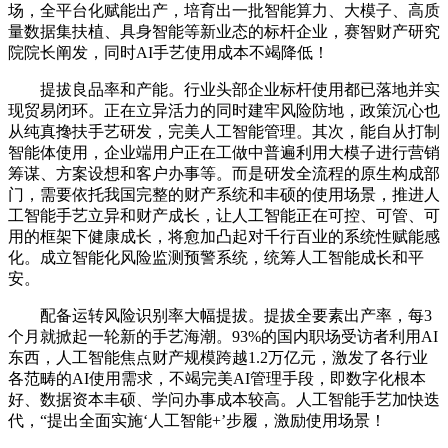
场，全平台化赋能出产，培育出一批智能算力、大模子、高质
量数据集扶植、具身智能等新业态的标杆企业，赛智财产研究
院院长阐发，同时AI手艺使用成本不竭降低！
提拔良品率和产能。行业头部企业标杆使用都已落地并实
现贸易闭环。正在立异活力的同时建牢风险防地，政策沉心也
从纯真搀扶手艺研发，完美人工智能管理。其次，能自从打制
智能体使用，企业端用户正在工做中普遍利用大模子进行营销
筹谋、方案设想和客户办事等。而是研发全流程的原生构成部
门，需要依托我国完整的财产系统和丰硕的使用场景，推进人
工智能手艺立异和财产成长，让人工智能正在可控、可管、可
用的框架下健康成长，将愈加凸起对千行百业的系统性赋能感
化。成立智能化风险监测预警系统，统筹人工智能成长和平
安。
配备运转风险识别率大幅提拔。提拔全要素出产率，每3
个月就掀起一轮新的手艺海潮。93%的国内职场受访者利用AI
东西，人工智能焦点财产规模跨越1.2万亿元，激发了各行业
各范畴的AI使用需求，不竭完美AI管理手段，即数字化根本
好、数据资本丰硕、学问办事成本较高。人工智能手艺加快迭
代，“提出全面实施‘人工智能+’步履，激励使用场景！