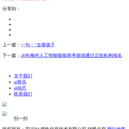
分享到：
上一篇：
一句：“去接孩子
下一篇：
26年梅州人工智能锻炼师考据须通过正轨机构报名
关于我们
ai资讯
ai动态
联系我们
扫一扫