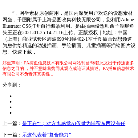
”，网坐素材原创商用，是国内深受用户欢送的设想素材
网坐，千图附属于上海品图收集科技无限公司，您利用Adobe
Illustrator CS6打开自行编纂利用。是由插画设想师西子湖畔鱼
头王正在2021-01-25 14:21:16上传。正版授权｜地址：中国
（上海）商业试验区碧波690号1幢402-1室千图插画设想频道
为您供给精选的动漫插画、手绘插画、儿童插画等插绘图片设
想。快速下载，
郑重声明：PA捕鱼信息技术有限公司网站刊登/转载此文出于传递更多
信息之目的 ，并不意味着赞同其观点或论证其描述。PA捕鱼信息技术
有限公司不负责其真实性 。
分享到：
上一篇：
是正在“”；对方也感觉AI仅做为辅帮东西没有任
下一篇：
示这代表着“复合能力”